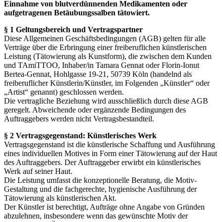
Einnahme von blutverdünnenden Medikamenten oder
aufgetragenen Betäubungssalben tätowiert.
§ 1 Geltungsbereich und Vertragspartner
Diese Allgemeinen Geschäftsbedingungen (AGB) gelten für alle
Verträge über die Erbringung einer freiberuflichen künstlerischen
Leistung (Tätowierung als Kunstform), die zwischen dem Kunden
und TAmiTTOO, Inhaber/in Tamara Gennat oder Florin-Ionut
Bertea-Gennat, Hohlgasse 19-21, 50739 Köln (handelnd als
freiberuflicher Künstlerin/Künstler, im Folgenden „Künstler“ oder
„Artist“ genannt) geschlossen werden.
Die vertragliche Beziehung wird ausschließlich durch diese AGB
geregelt. Abweichende oder ergänzende Bedingungen des
Auftraggebers werden nicht Vertragsbestandteil.
§ 2 Vertragsgegenstand: Künstlerisches Werk
Vertragsgegenstand ist die künstlerische Schaffung und Ausführung
eines individuellen Motives in Form einer Tätowierung auf der Haut
des Auftraggebers. Der Auftraggeber erwirbt ein künstlerisches
Werk auf seiner Haut.
Die Leistung umfasst die konzeptionelle Beratung, die Motiv-
Gestaltung und die fachgerechte, hygienische Ausführung der
Tätowierung als künstlerischen Akt.
Der Künstler ist berechtigt, Aufträge ohne Angabe von Gründen
abzulehnen, insbesondere wenn das gewünschte Motiv der