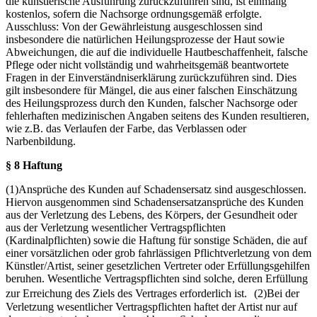
die künstlerische Ausführung zurückzuführen sind, ist einmalig
kostenlos, sofern die Nachsorge ordnungsgemäß erfolgte.
Ausschluss: Von der Gewährleistung ausgeschlossen sind
insbesondere die natürlichen Heilungsprozesse der Haut sowie
Abweichungen, die auf die individuelle Hautbeschaffenheit, falsche
Pflege oder nicht vollständig und wahrheitsgemäß beantwortete
Fragen in der Einverständniserklärung zurückzuführen sind. Dies
gilt insbesondere für Mängel, die aus einer falschen Einschätzung
des Heilungsprozess durch den Kunden, falscher Nachsorge oder
fehlerhaften medizinischen Angaben seitens des Kunden resultieren,
wie z.B. das Verlaufen der Farbe, das Verblassen oder
Narbenbildung.
§ 8 Haftung
(1)Ansprüche des Kunden auf Schadensersatz sind ausgeschlossen.
Hiervon ausgenommen sind Schadensersatzansprüche des Kunden
aus der Verletzung des Lebens, des Körpers, der Gesundheit oder
aus der Verletzung wesentlicher Vertragspflichten
(Kardinalpflichten) sowie die Haftung für sonstige Schäden, die auf
einer vorsätzlichen oder grob fahrlässigen Pflichtverletzung von dem
Künstler/Artist, seiner gesetzlichen Vertreter oder Erfüllungsgehilfen
beruhen. Wesentliche Vertragspflichten sind solche, deren Erfüllung
zur Erreichung des Ziels des Vertrages erforderlich ist. (2)Bei der
Verletzung wesentlicher Vertragspflichten haftet der Artist nur auf