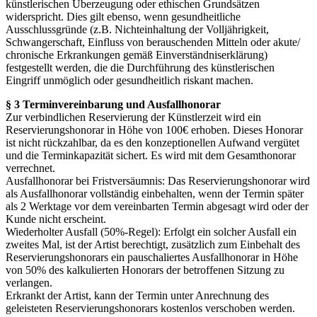
künstlerischen Überzeugung oder ethischen Grundsätzen
widerspricht. Dies gilt ebenso, wenn gesundheitliche
Ausschlussgründe (z.B. Nichteinhaltung der Volljährigkeit,
Schwangerschaft, Einfluss von berauschenden Mitteln oder akute/
chronische Erkrankungen gemäß Einverständniserklärung)
festgestellt werden, die die Durchführung des künstlerischen
Eingriff unmöglich oder gesundheitlich riskant machen.
§ 3 Terminvereinbarung und Ausfallhonorar
Zur verbindlichen Reservierung der Künstlerzeit wird ein
Reservierungshonorar in Höhe von 100€ erhoben. Dieses Honorar
ist nicht rückzahlbar, da es den konzeptionellen Aufwand vergütet
und die Terminkapazität sichert. Es wird mit dem Gesamthonorar
verrechnet.
Ausfallhonorar bei Fristversäumnis: Das Reservierungshonorar wird
als Ausfallhonorar vollständig einbehalten, wenn der Termin später
als 2 Werktage vor dem vereinbarten Termin abgesagt wird oder der
Kunde nicht erscheint.
Wiederholter Ausfall (50%-Regel): Erfolgt ein solcher Ausfall ein
zweites Mal, ist der Artist berechtigt, zusätzlich zum Einbehalt des
Reservierungshonorars ein pauschaliertes Ausfallhonorar in Höhe
von 50% des kalkulierten Honorars der betroffenen Sitzung zu
verlangen.
Erkrankt der Artist, kann der Termin unter Anrechnung des
geleisteten Reservierungshonorars kostenlos verschoben werden.